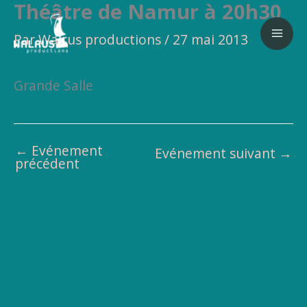
Théâtre de Namur à 20h30
Aller
au
Par
Walrus productions
/
27 mai 2013
contenu
Grande Salle
←
Evénement
Evénement suivant
→
précédent