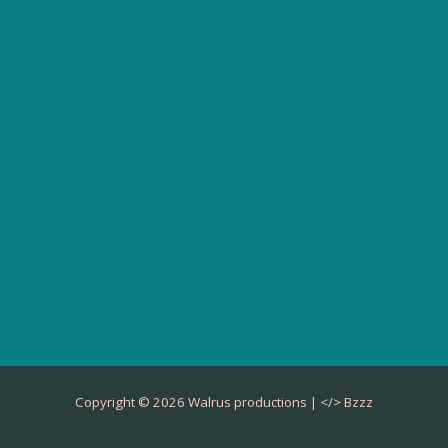
Copyright © 2026 Walrus productions | </>
Bzzz