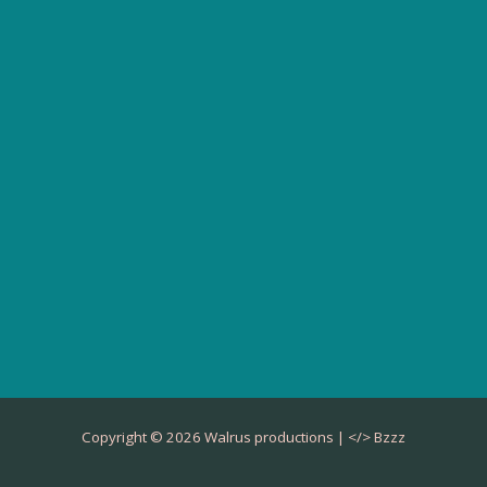
Copyright © 2026 Walrus productions | </>
Bzzz