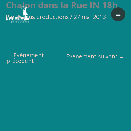
Chalon dans la Rue IN 18h
Aller
au
Par
Walrus productions
/
27 mai 2013
contenu
←
Evénement
Evénement suivant
→
précédent