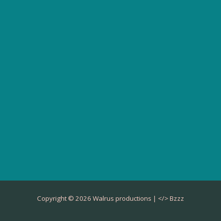
Copyright © 2026 Walrus productions | </>
Bzzz