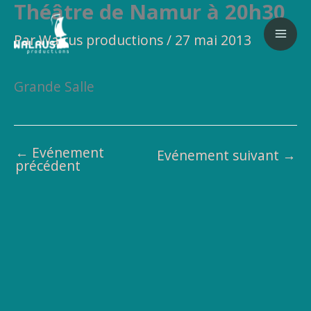
Théâtre de Namur à 20h30
Aller
au
Par
Walrus productions
/
27 mai 2013
contenu
Grande Salle
←
Evénement
Evénement suivant
→
précédent