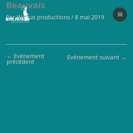
Beauvais
Aller
au
Par
Walrus productions
/
8 mai 2019
contenu
←
Evénement
Evénement suivant
→
précédent