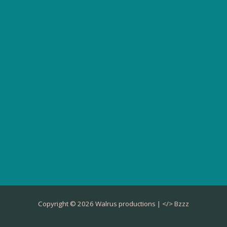
Copyright © 2026 Walrus productions | </>
Bzzz