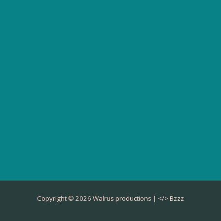
Copyright © 2026 Walrus productions | </>
Bzzz