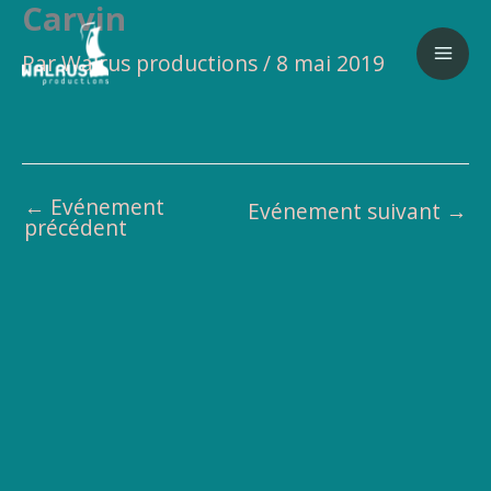
Carvin
Aller
au
Par
Walrus productions
/
8 mai 2019
contenu
←
Evénement
Evénement suivant
→
précédent