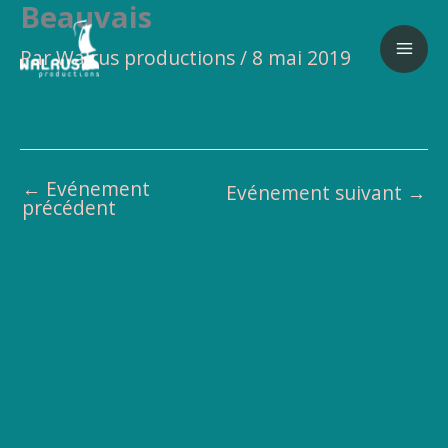
Beauvais
Aller
au
Par
Walrus productions
/
8 mai 2019
contenu
←
Evénement
Evénement suivant
→
précédent