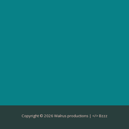
Copyright © 2026 Walrus productions | </>
Bzzz