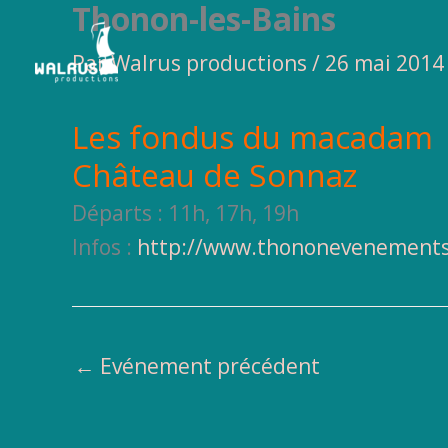
Thonon-les-Bains
Aller
au
Par
Walrus productions
/
26 mai 2014
contenu
Les fondus du macadam
Château de Sonnaz
Départs : 11h, 17h, 19h
Infos :
http://www.thononevenement
←
Evénement précédent