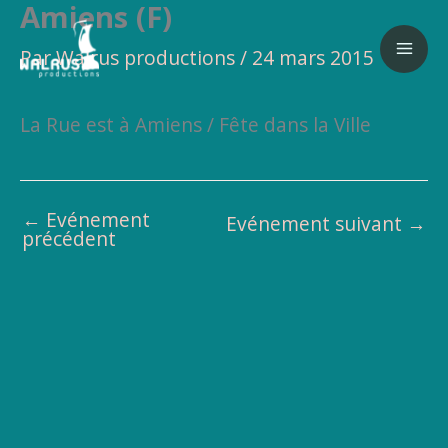
Amiens (F)
Aller
au
Par
Walrus productions
/
24 mars 2015
contenu
La Rue est à Amiens / Fête dans la Ville
←
Evénement
Evénement suivant
→
précédent