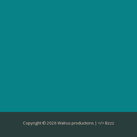
Copyright © 2026 Walrus productions | </>
Bzzz