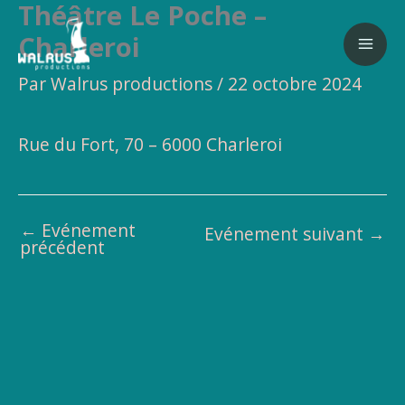
Théâtre Le Poche –
Aller
au
Charleroi
contenu
Par
Walrus productions
/
22 octobre 2024
Rue du Fort, 70 – 6000 Charleroi
←
Evénement
Evénement suivant
→
précédent