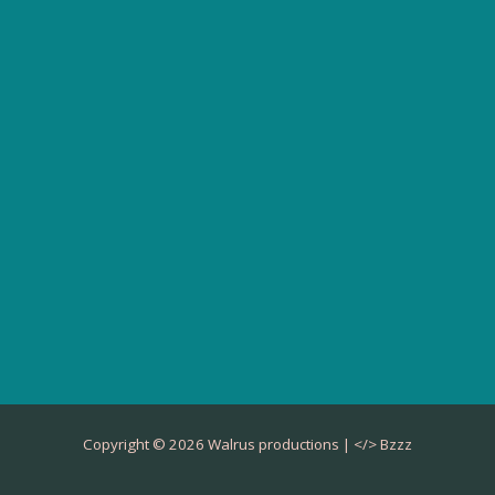
Copyright © 2026 Walrus productions | </>
Bzzz