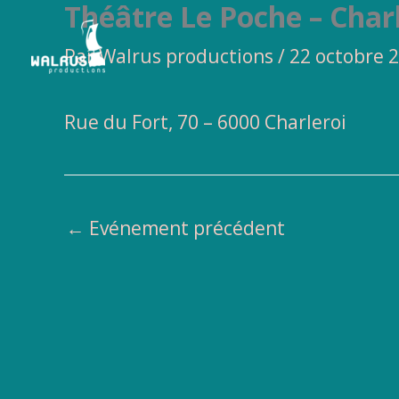
Théâtre Le Poche – Char
Aller
au
Par
Walrus productions
/
22 octobre 
contenu
Rue du Fort, 70 – 6000 Charleroi
←
Evénement précédent