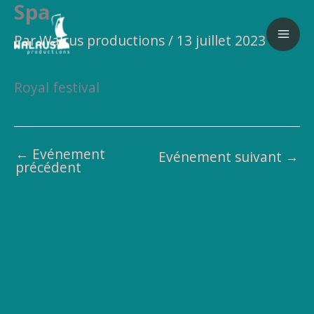
Spa
Aller
au
Par
Walrus productions
/
13 juillet 2023
contenu
Royal festival
←
Evénement
Evénement suivant
→
précédent