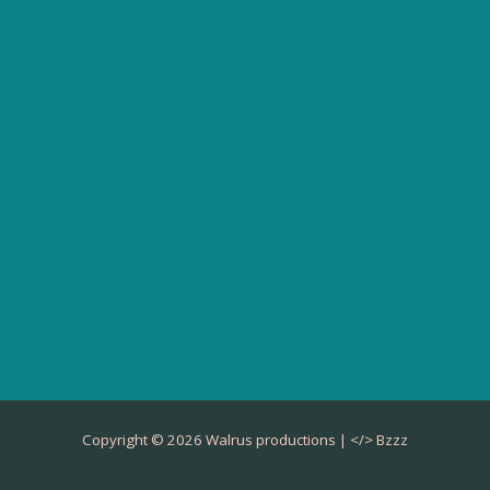
Copyright © 2026 Walrus productions | </>
Bzzz