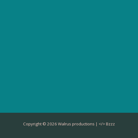
Copyright © 2026 Walrus productions | </>
Bzzz