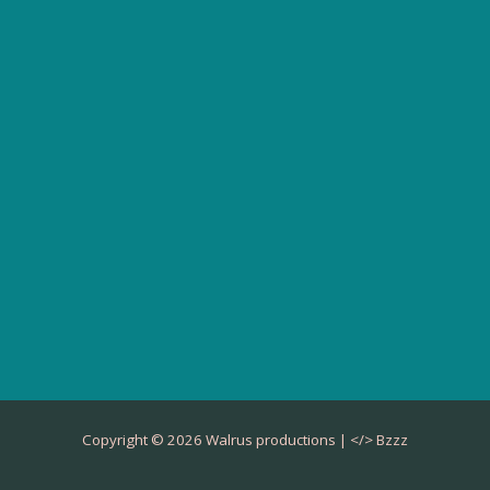
Copyright © 2026 Walrus productions | </>
Bzzz