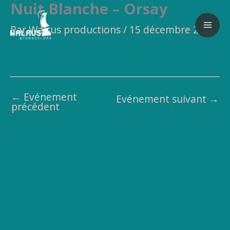
Nuit Blanche – Orsay
Aller
au
Par
Walrus productions
/
15 décembre 2016
contenu
←
Evénement
Evénement suivant
→
précédent