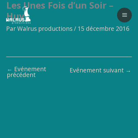
Les Unes Fois d’un Soir –
Aller
au
Huy
contenu
Par
Walrus productions
/
15 décembre 2016
←
Evénement
Evénement suivant
→
précédent