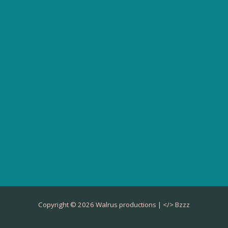
Copyright © 2026 Walrus productions | </>
Bzzz