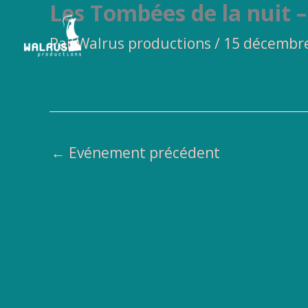
Les Tombées de la nuit 
Aller
au
Par
Walrus productions
/
15 décembr
contenu
←
Evénement précédent