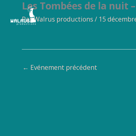
Les Tombées de la nuit 
Aller
au
Par
Walrus productions
/
15 décembr
contenu
←
Evénement précédent