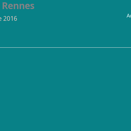
– Rennes
A
e 2016