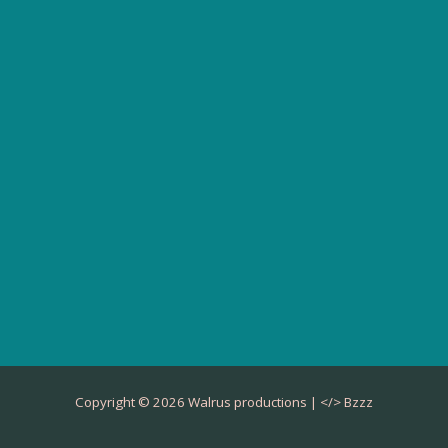
Copyright © 2026 Walrus productions | </>
Bzzz