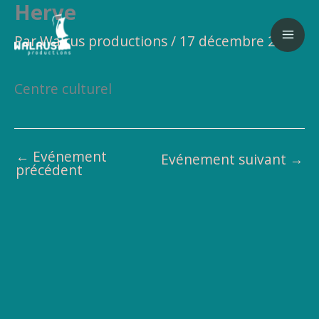
Herve
Aller
au
Par
Walrus productions
/
17 décembre 2019
contenu
Centre culturel
←
Evénement
Evénement suivant
→
précédent