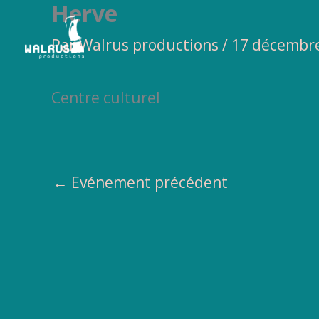
Herve
Aller
au
Par
Walrus productions
/
17 décembr
contenu
Centre culturel
←
Evénement précédent