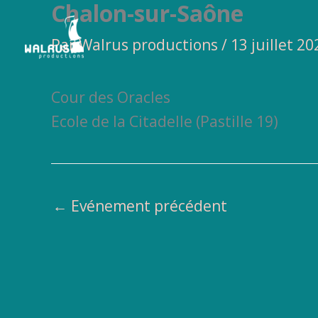
Chalon-sur-Saône
Aller
au
Par
Walrus productions
/
13 juillet 20
contenu
Cour des Oracles
Ecole de la Citadelle (Pastille 19)
←
Evénement précédent