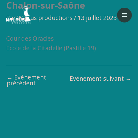
Chalon-sur-Saône
Aller
au
Par
Walrus productions
/
13 juillet 2023
contenu
Cour des Oracles
Ecole de la Citadelle (Pastille 19)
←
Evénement
Evénement suivant
→
précédent