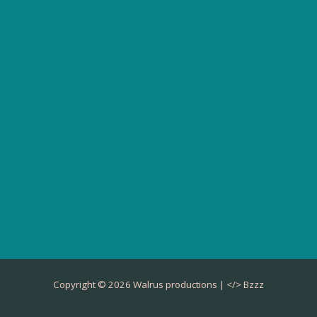
Copyright © 2026 Walrus productions | </>
Bzzz