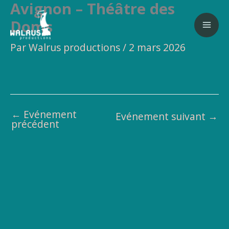
Avignon – Théâtre des
Aller
au
Doms
contenu
Par
Walrus productions
/
2 mars 2026
←
Evénement
Evénement suivant
→
précédent