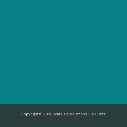
Copyright © 2026 Walrus productions | </>
Bzzz