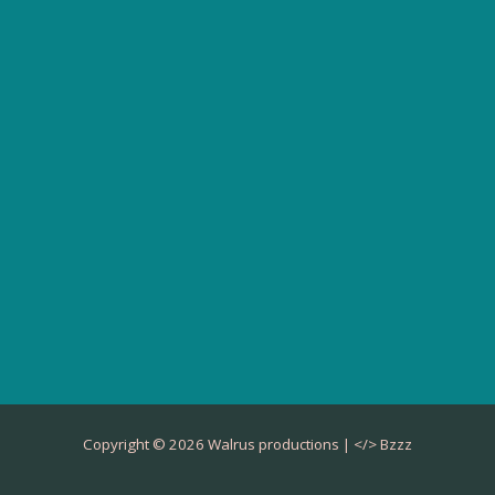
Copyright © 2026 Walrus productions | </>
Bzzz