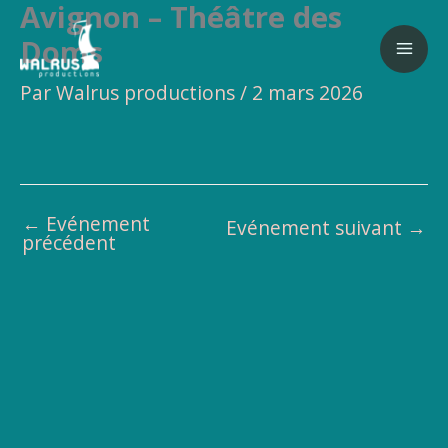
Avignon – Théâtre des
Aller
au
Doms
contenu
Par
Walrus productions
/
2 mars 2026
←
Evénement
Evénement suivant
→
précédent