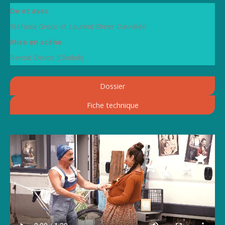
De et avec
Stefania Greco et Laurent Elmer Dauvillée
Mise en scène
Benoit Devos (Okidok)
Dossier
Fiche technique