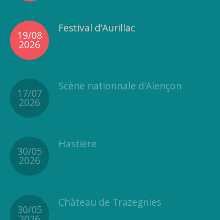
Festival d’Aurillac
19/08
2026
Scène nationnale d’Alençon
17/07
2026
Hastière
30/05
2026
Château de Trazegnies
30/05
2026