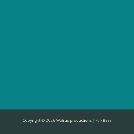
Copyright © 2026 Walrus productions | </>
Bzzz