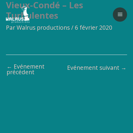
Vieux-Condé – Les
Aller
au
Turbulentes
contenu
Par
Walrus productions
/
6 février 2020
←
Evénement
Evénement suivant
→
précédent