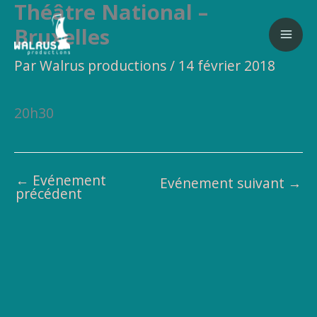
Théâtre National –
Aller
au
Bruxelles
contenu
Par
Walrus productions
/
14 février 2018
20h30
←
Evénement
Evénement suivant
→
précédent