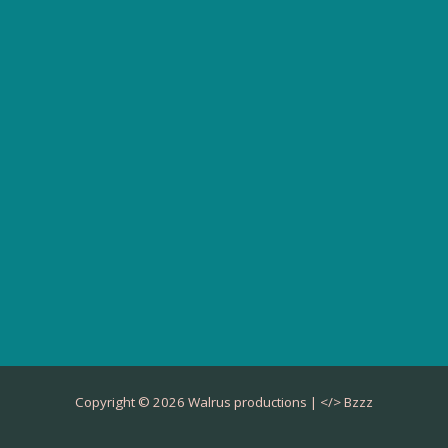
Copyright © 2026 Walrus productions | </>
Bzzz