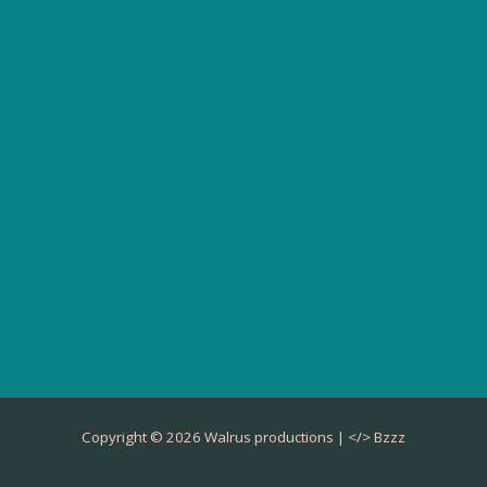
Copyright © 2026 Walrus productions | </>
Bzzz