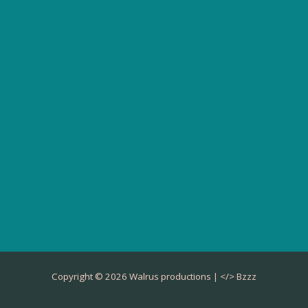
Copyright © 2026 Walrus productions | </>
Bzzz