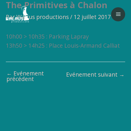
The Primitives à Chalon
Aller
au
Par
Walrus productions
/
12 juillet 2017
contenu
10h00 > 10h35 : Parking Lapray
13h50 > 14h25 : Place Louis-Armand Calliat
←
Evénement
Evénement suivant
→
précédent