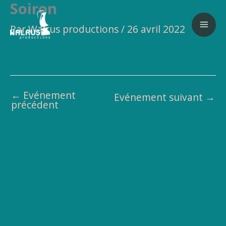
Soiron
Aller
au
Par
Walrus productions
/
26 avril 2022
contenu
←
Evénement
Evénement suivant
→
précédent