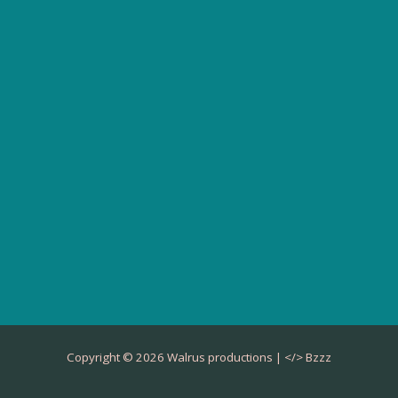
Copyright © 2026 Walrus productions | </>
Bzzz