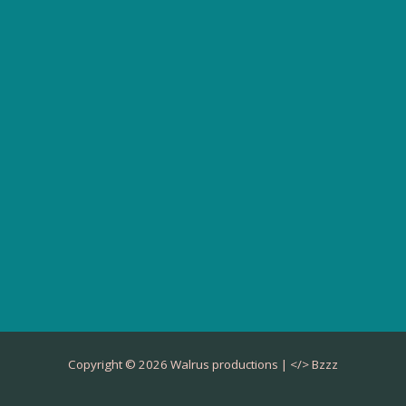
Copyright © 2026 Walrus productions | </>
Bzzz