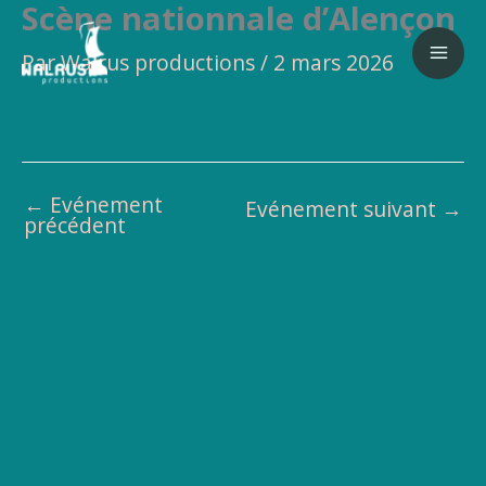
Scène nationnale d’Alençon
Aller
au
Par
Walrus productions
/
2 mars 2026
contenu
←
Evénement
Evénement suivant
→
précédent