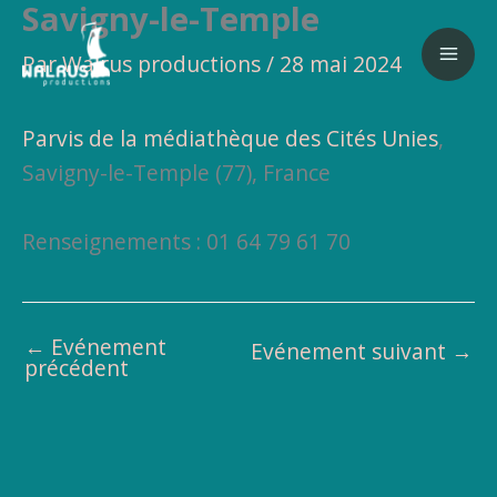
Savigny-le-Temple
Aller
au
Par
Walrus productions
/
28 mai 2024
contenu
Parvis de la médiathèque des Cités Unies
,
Savigny-le-Temple (77), France
Renseignements : 01 64 79 61 70
←
Evénement
Evénement suivant
→
précédent