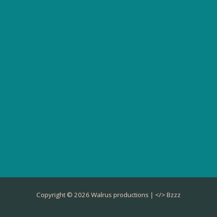
Copyright © 2026 Walrus productions | </>
Bzzz