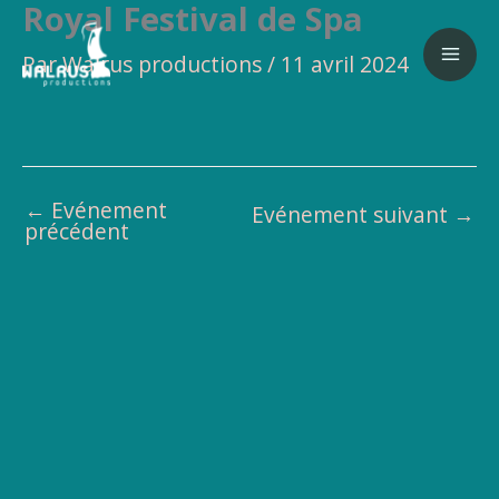
Royal Festival de Spa
Aller
au
Par
Walrus productions
/
11 avril 2024
contenu
←
Evénement
Evénement suivant
→
précédent