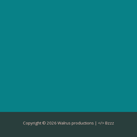
Copyright © 2026 Walrus productions | </>
Bzzz