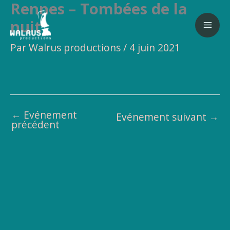
Rennes – Tombées de la
Aller
au
nuit
contenu
Par
Walrus productions
/
4 juin 2021
←
Evénement
Evénement suivant
→
précédent