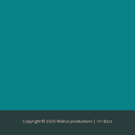
Copyright © 2026 Walrus productions | </>
Bzzz