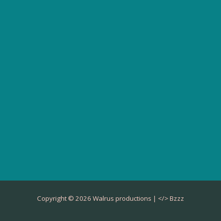
Copyright © 2026 Walrus productions | </>
Bzzz