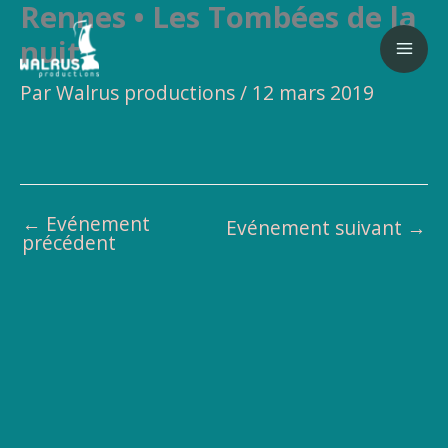
Rennes • Les Tombées de la
Aller
au
nuit
contenu
Par
Walrus productions
/
12 mars 2019
←
Evénement
Evénement suivant
→
précédent