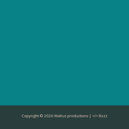
Copyright © 2026 Walrus productions | </>
Bzzz