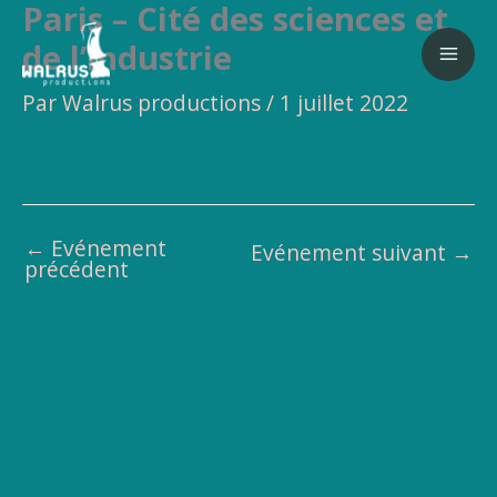
Paris – Cité des sciences et
Aller
au
de l’industrie
contenu
Par
Walrus productions
/
1 juillet 2022
←
Evénement
Evénement suivant
→
précédent