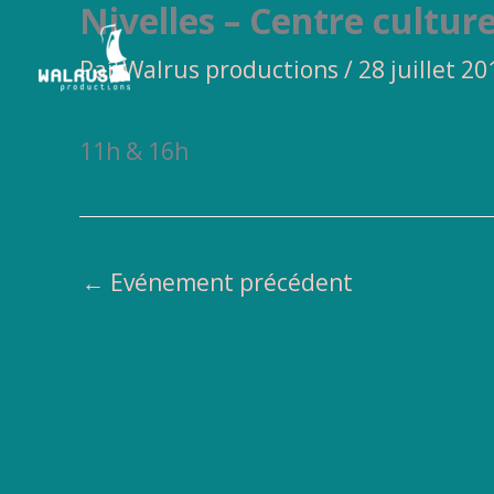
Nivelles – Centre culture
Aller
au
Par
Walrus productions
/
28 juillet 20
contenu
11h & 16h
←
Evénement précédent