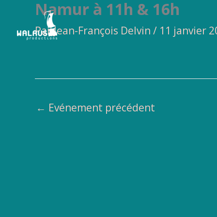
Namur à 11h & 16h
Aller
au
Par
Jean-François Delvin
/
11 janvier 
contenu
←
Evénement précédent