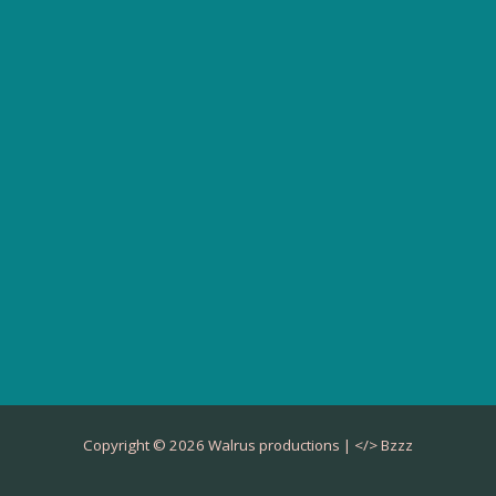
Copyright © 2026 Walrus productions | </>
Bzzz