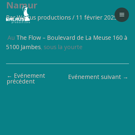
Namur
Aller
au
Par
Walrus productions
/
11 février 2025
contenu
Au
The Flow – Boulevard de La Meuse 160 à
5100 Jambes
, sous la yourte
←
Evénement
Evénement suivant
→
précédent