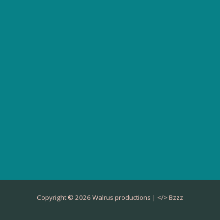
Copyright © 2026 Walrus productions | </>
Bzzz