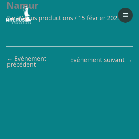
Namur
Aller
au
Par
Walrus productions
/
15 février 2023
contenu
←
Evénement
Evénement suivant
→
précédent