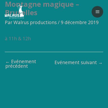
Montagne magique –
Aller
au
Bruxelles
contenu
Par
Walrus productions
/
9 décembre 2019
à 11h & 12h
←
Evénement
Evénement suivant
→
précédent