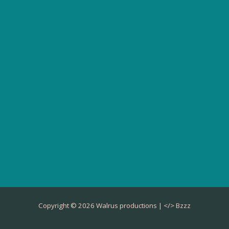
Copyright © 2026 Walrus productions | </>
Bzzz