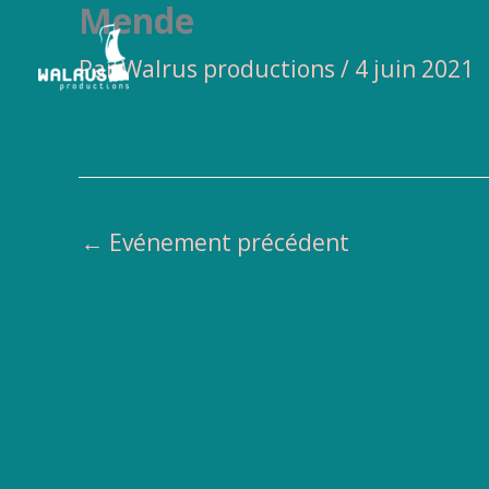
Mende
Aller
au
Par
Walrus productions
/
4 juin 2021
contenu
←
Evénement précédent