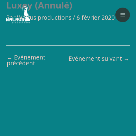
Luxey (Annulé)
Aller
au
Par
Walrus productions
/
6 février 2020
contenu
←
Evénement
Evénement suivant
→
précédent