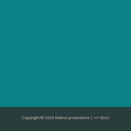
Copyright © 2026 Walrus productions | </>
Bzzz