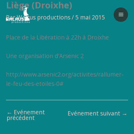
Liège (Droixhe)
Aller
au
Par
Walrus productions
/
5 mai 2015
contenu
Place de la Libération à 22h à Droixhe
Une organisation d’Arsenic 2
http://www.arsenic2.org/activites/rallumer-
le-feu-des-etoiles-0#
←
Evénement
Evénement suivant
→
précédent