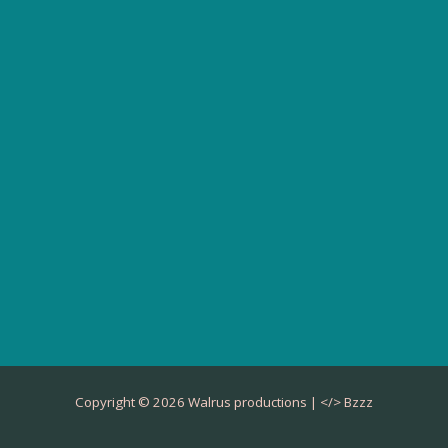
Copyright © 2026 Walrus productions | </>
Bzzz