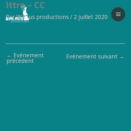
Ittre – CC
Aller
au
Par
Walrus productions
/
2 juillet 2020
contenu
←
Evénement
Evénement suivant
→
précédent