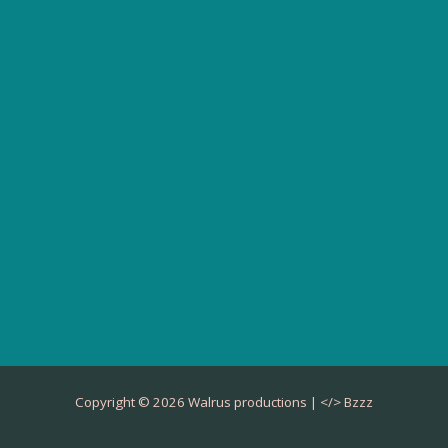
Copyright © 2026 Walrus productions | </>
Bzzz