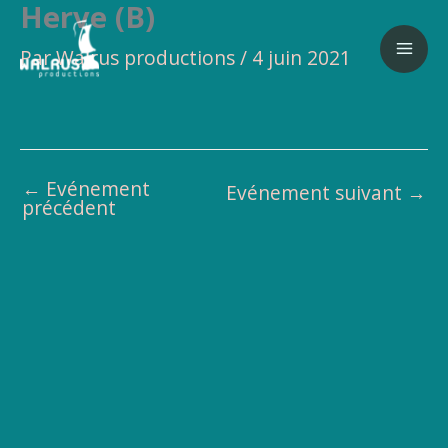
Herve (B)
Aller
au
Par
Walrus productions
/
4 juin 2021
contenu
←
Evénement
Evénement suivant
→
précédent