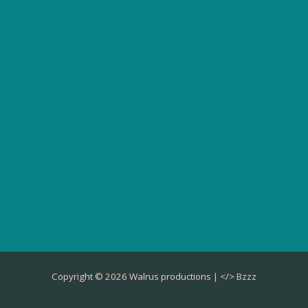
Copyright © 2026 Walrus productions | </>
Bzzz