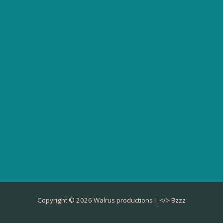
Copyright © 2026 Walrus productions | </>
Bzzz