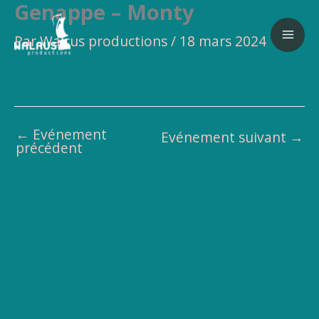
Genappe – Monty
Aller
au
Par
Walrus productions
/
18 mars 2024
contenu
←
Evénement
Evénement suivant
→
précédent