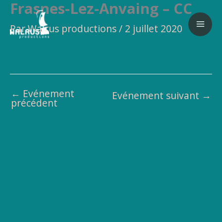
Frasnes-Lez-Anvaing – CC
Aller
au
Par
Walrus productions
/
2 juillet 2020
contenu
←
Evénement
Evénement suivant
→
précédent