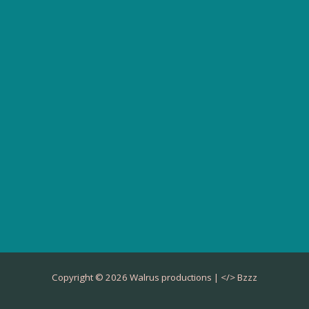
Copyright © 2026 Walrus productions | </>
Bzzz