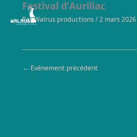
Festival d’Aurillac
Aller
au
Par
Walrus productions
/
2 mars 2026
contenu
←
Evénement précédent