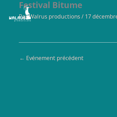
Festival Bitume
Aller
au
Par
Walrus productions
/
17 décembr
contenu
←
Evénement précédent