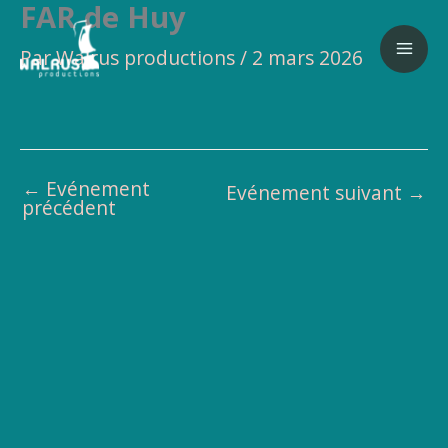
FAR de Huy
Aller
au
Par
Walrus productions
/
2 mars 2026
contenu
←
Evénement
Evénement suivant
→
précédent