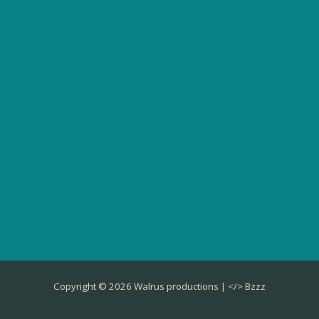
Copyright © 2026 Walrus productions | </>
Bzzz