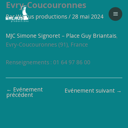
Evry-Coucouronnes
Aller
au
Par
Walrus productions
/
28 mai 2024
contenu
MJC Simone Signoret – Place Guy Briantais
,
Evry-Coucouronnes (91), France
Renseignements : 01 64 97 86 00
←
Evénement
Evénement suivant
→
précédent