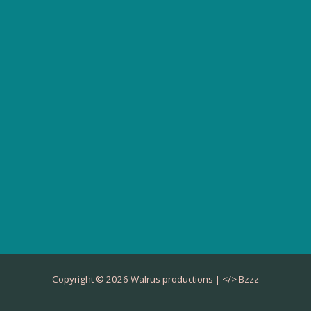
Copyright © 2026 Walrus productions | </>
Bzzz